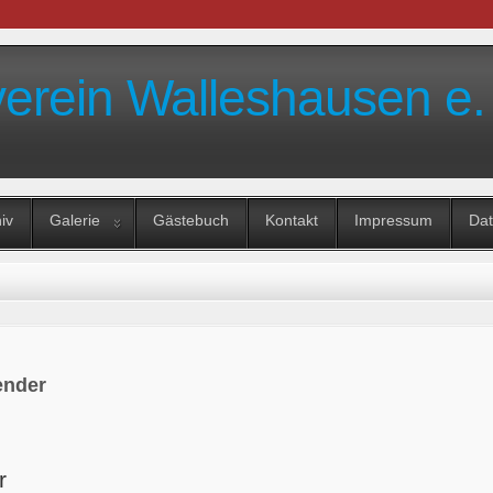
verein Walleshausen e.
iv
Galerie
Gästebuch
Kontakt
Impressum
Dat
ender
r