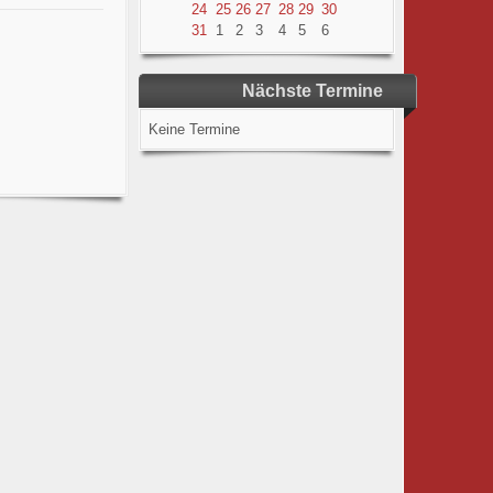
24
25
26
27
28
29
30
31
1
2
3
4
5
6
Nächste Termine
Keine Termine